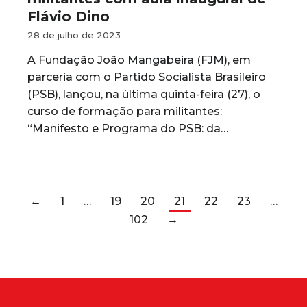
Flávio Dino
28 de julho de 2023
A Fundação João Mangabeira (FJM), em
parceria com o Partido Socialista Brasileiro
(PSB), lançou, na última quinta-feira (27), o
curso de formação para militantes:
“Manifesto e Programa do PSB: da…
←
1
…
19
20
21
22
23
…
102
→