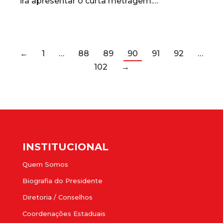
irá apresentar o curta metragem:…
←
1
…
88
89
90
91
92
…
102
→
INSTITUCIONAL
Quem Somos
Biografia do Presidente
Diretoria / Conselhos
Coordenações Estaduais