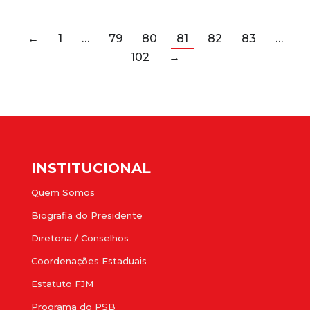
←
1
…
79
80
81
82
83
…
102
→
INSTITUCIONAL
Quem Somos
Biografia do Presidente
Diretoria / Conselhos
Coordenações Estaduais
Estatuto FJM
Programa do PSB