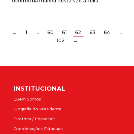
ocorreu na manhã desta sexta-feira,…
←
1
…
60
61
62
63
64
…
102
→
INSTITUCIONAL
Quem Somos
Biografia do Presidente
Diretoria / Conselhos
Coordenações Estaduais