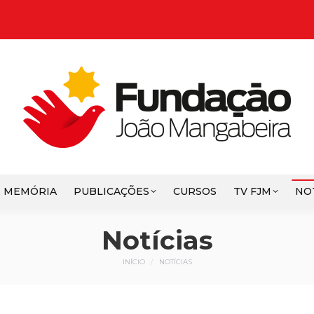
E MEMÓRIA
PUBLICAÇÕES
CURSOS
TV FJM
NO
Notícias
Você está aqui:
INÍCIO
NOTÍCIAS