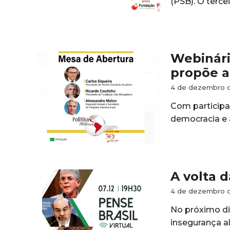
(PSB). O terce
Webinári
propõe a
4 de dezembro 
Com participaç
democracia e 
A volta 
4 de dezembro 
No próximo dia
insegurança al