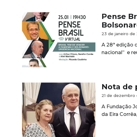
Pense Br
Bolsonar
23 de janeiro de
A 28ª edição 
nacional” e re
Nota de 
21 de dezembro
A Fundação Jo
da Eira Corrê