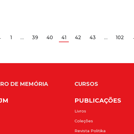
←
1
…
39
40
41
42
43
…
102
RO DE MEMÓRIA
CURSOS
FJM
PUBLICAÇÕES
Livros
Coleções
Revista Politika