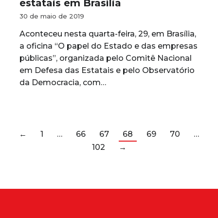
estatais em Brasília
30 de maio de 2019
Aconteceu nesta quarta-feira, 29, em Brasília,
a oficina “O papel do Estado e das empresas
públicas”, organizada pelo Comitê Nacional
em Defesa das Estatais e pelo Observatório
da Democracia, com…
←
1
…
66
67
68
69
70
…
102
→