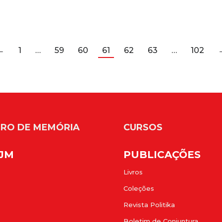
←
1
…
59
60
61
62
63
…
102
RO DE MEMÓRIA
CURSOS
FJM
PUBLICAÇÕES
Livros
Coleções
Revista Politika
Boletim de Conjuntura