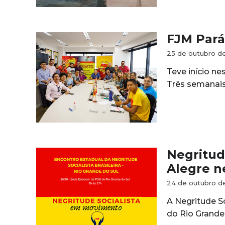
FJM Pará
25 de outubro d
Teve início ne
Três semanais
Negritude
Alegre ne
24 de outubro d
A Negritude So
do Rio Grande 