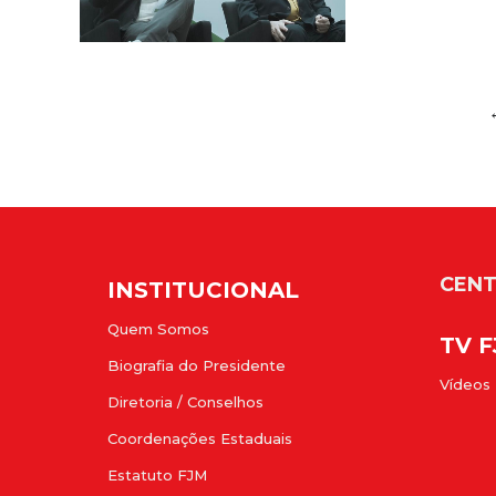
CENT
INSTITUCIONAL
Quem Somos
TV 
Biografia do Presidente
Vídeos
Diretoria / Conselhos
Coordenações Estaduais
Estatuto FJM