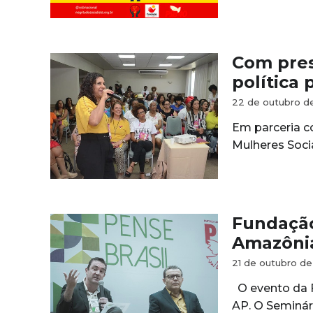
Com pres
política 
22 de outubro d
Em parceria c
Mulheres Soci
Fundação
Amazôni
21 de outubro de
O evento da F
AP. O Seminári