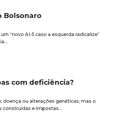
o Bolsonaro
um “novo AI-5 caso a esquerda radicalize”
lia…
oas com deficiência?
o, doença ou alterações genéticas, mas o
as construídas e impostas…