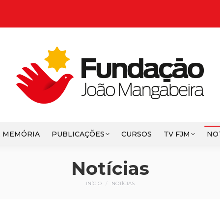
E MEMÓRIA
PUBLICAÇÕES
CURSOS
TV FJM
NO
Notícias
Você está aqui:
INÍCIO
NOTÍCIAS