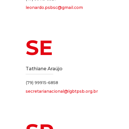
leonardo.psbsc@gmail.com
SE
Tathiane Araújo
(79) 99915-6858
secretarianacional@lgbtpsb.org.br