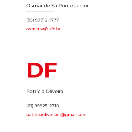
Osmar de Sá Ponte Júnior
(85) 99712-1777
osmarsa@ufc.br
DF
Patrícia Oliveira
(61) 99925-2710
patriciaoliveiraci@gmail.com