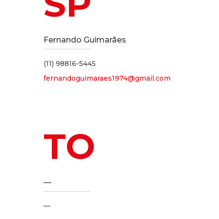
SP
Fernando Guimarães
(11) 98816-5445
fernandoguimaraes1974@gmail.com
TO
—
—