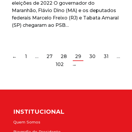
eleições de 2022 O governador do
Maranhão, Flávio Dino (MA) e os deputados
federais Marcelo Freixo (RJ) e Tabata Amaral
(SP) chegaram ao PSB…
←
1
…
27
28
29
30
31
…
102
→
INSTITUCIONAL
Quem Somos
Biografia do Presidente