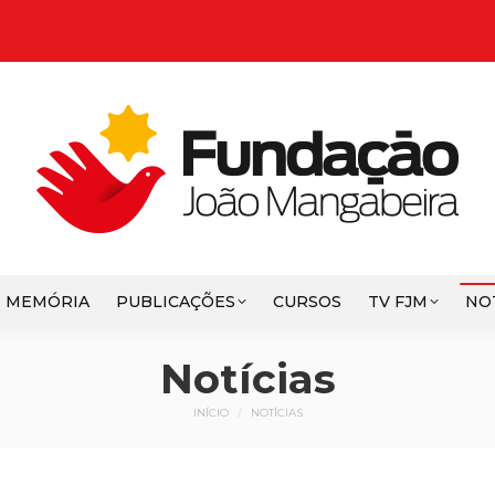
E MEMÓRIA
PUBLICAÇÕES
CURSOS
TV FJM
NO
Notícias
Você está aqui:
INÍCIO
NOTÍCIAS