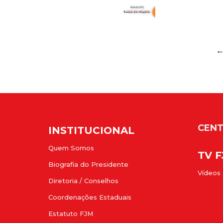
CENT
INSTITUCIONAL
Quem Somos
TV 
Biografia do Presidente
Vídeos
Diretoria / Conselhos
Coordenações Estaduais
Estatuto FJM