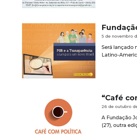
Fundação
5 de novembro d
Será lançado n
Latino-Americ
“Café co
26 de outubro d
A Fundação Joã
(27), outra ed