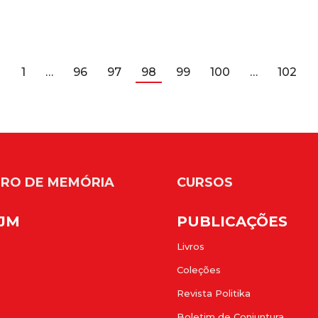
←
1
…
96
97
98
99
100
…
102
RO DE MEMÓRIA
CURSOS
FJM
PUBLICAÇÕES
Livros
Coleções
Revista Politika
Boletim de Conjuntura