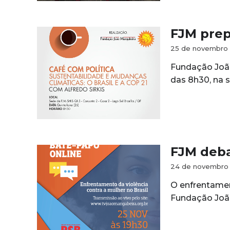
FJM prep
25 de novembro 
Fundação João 
das 8h30, na s
FJM deba
24 de novembro 
O enfrentamen
Fundação João 