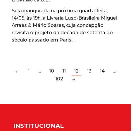
Será inaugurada na próxima quarta-feira,
14/05, às 19h, a Livraria Luso-Brasileira Miguel
Arraes & Mário Soares, cuja concepção
revisita o projeto da década de setenta do
século passado em Paris.…
←
1
…
10
11
12
13
14
…
102
→
INSTITUCIONAL