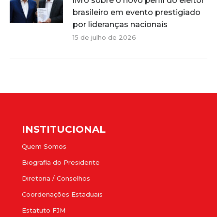
livro sobre o novo perfil do eleitor
brasileiro em evento prestigiado
por lideranças nacionais
15 de julho de 2026
INSTITUCIONAL
Quem Somos
Biografia do Presidente
Diretoria / Conselhos
Coordenações Estaduais
Estatuto FJM