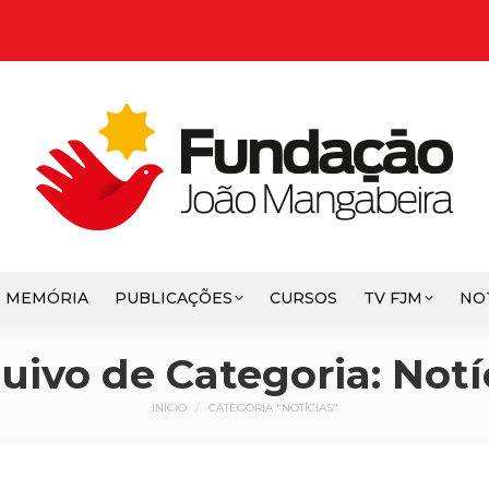
E MEMÓRIA
PUBLICAÇÕES
CURSOS
TV FJM
NO
uivo de Categoria:
Notí
Você está aqui:
INÍCIO
CATEGORIA "NOTÍCIAS"