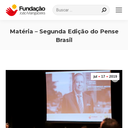
Search:
Matéria – Segunda Edição do Pense
Brasil
Você está aqui:
jul
17
2019