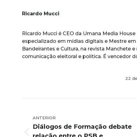
Ricardo Mucci
Ricardo Mucci é CEO da Umana Media House e
especializado em mídias digitais e Mestre em
Bandeirantes e Cultura, na revista Manchete e
comunicação eleitoral e política. É vencedor 
22 d
Navegação
de
ANTERIOR
post:
Diálogos de Formação debate
relação entre o PSB e
Post