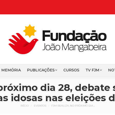
E MEMÓRIA
PUBLICAÇÕES
CURSOS
TV FJM
NO
 próximo dia 28, debate 
s idosas nas eleições 
Você está aqui:
INÍCIO
EVENTOS
FJM REALIZA, NO PRÓXIMO DIA…