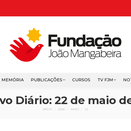
E MEMÓRIA
PUBLICAÇÕES
CURSOS
TV FJM
NO
vo Diário:
22 de maio d
Você está aqui:
INÍCIO
2026
MAIO
22