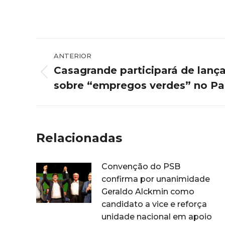
Navegação
ANTERIOR
de
Casagrande participará de lanç
Post
post:
sobre “empregos verdes” no Pa
anterior:
Relacionadas
Convenção do PSB
confirma por unanimidade
Geraldo Alckmin como
candidato a vice e reforça
unidade nacional em apoio