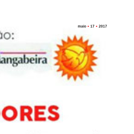
maio
17
2017