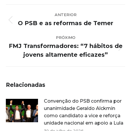
Navegação
ANTERIOR
de
O PSB e as reformas de Temer
Post
post:
anterior:
PRÓXIMO
FMJ Transformadores: “7 hábitos de
Próximo
jovens altamente eficazes”
post:
Relacionadas
Convenção do PSB confirma por
unanimidade Geraldo Alckmin
como candidato a vice e reforça
unidade nacional em apoio a Lula
30 de julho de 2026