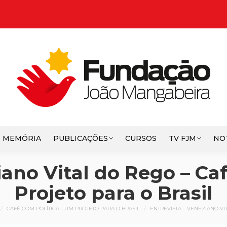
E MEMÓRIA
PUBLICAÇÕES
CURSOS
TV FJM
NO
iano Vital do Rego – Ca
Projeto para o Brasil
 está aqui:
CAFÉ COM POLÍTICA - UM PROJETO PARA O BRASIL
ENTREVISTA – VENEZIANO VI