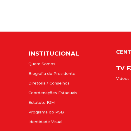
CENT
INSTITUCIONAL
Quem Somos
TV 
Biografia do Presidente
Vídeos
Diretoria / Conselhos
Coordenações Estaduais
Estatuto FJM
Programa do PSB
Identidade Visual