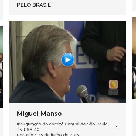
PELO BRASIL”
Miguel Manso
Inauguração do comitê Central de São Paulo
,
TV PSB 40
Por
xrilo
25 de junho de 2015