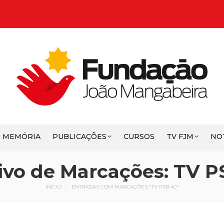
E MEMÓRIA
PUBLICAÇÕES
CURSOS
TV FJM
NO
ivo de Marcações:
TV P
Você está aqui:
INÍCIO
ENTRADAS COM MARCAÇÕES "TV PSB 40"