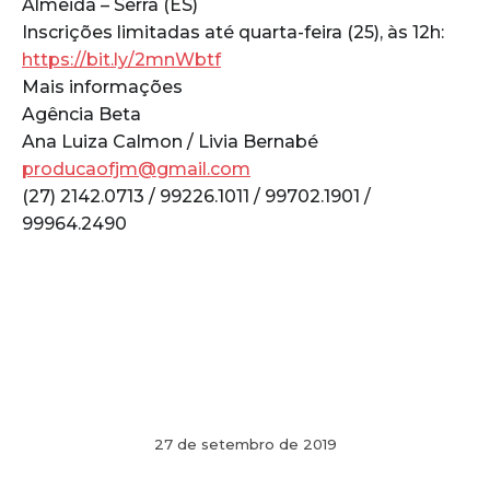
Almeida – Serra (ES)
Inscrições limitadas até quarta-feira (25), às 12h:
https://bit.ly/2mnWbtf
Mais informações
Agência Beta
Ana Luiza Calmon / Livia Bernabé
producaofjm@gmail.com
(27) 2142.0713 / 99226.1011 / 99702.1901 /
99964.2490
27 de setembro de 2019