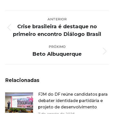
Navegação
ANTERIOR
de
Crise brasileira é destaque no
post:
Post
primeiro encontro Diálogo Brasil
anterior:
PRÓXIMO
Beto Albuquerque
Próximo
post:
Relacionadas
FJM do DF reúne candidatos para
debater identidade partidária e
projeto de desenvolvimento
7 de agosto de 2026