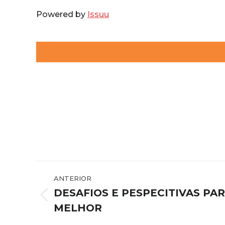
Powered by
Issuu
Navegação
ANTERIOR
de
DESAFIOS E PESPECITIVAS PA
Post
post:
MELHOR
anterior: