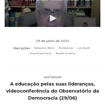
29 de junho de 2020
Marcações:
Alessandro Molon
Bia Barbosa
Luis Nassif
Pense Brasil virtual
Ricardo Coutinho
Navegação
ANTERIOR
de
A educação pelas suas lideranças,
post:
videoconferência do Observatório da
Post
anterior:
Democracia (29/06)