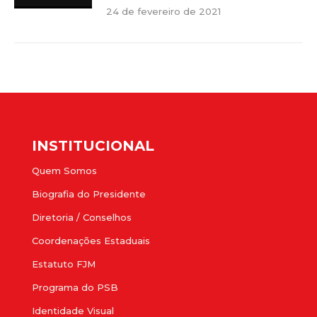
24 de fevereiro de 2021
INSTITUCIONAL
Quem Somos
Biografia do Presidente
Diretoria / Conselhos
Coordenações Estaduais
Estatuto FJM
Programa do PSB
Identidade Visual