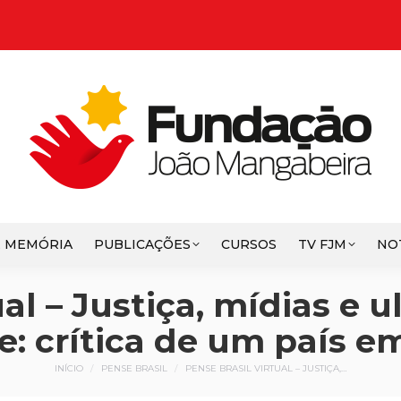
E MEMÓRIA
PUBLICAÇÕES
CURSOS
TV FJM
NO
ual – Justiça, mídias e 
e: crítica de um país e
Você está aqui:
INÍCIO
PENSE BRASIL
PENSE BRASIL VIRTUAL – JUSTIÇA,…