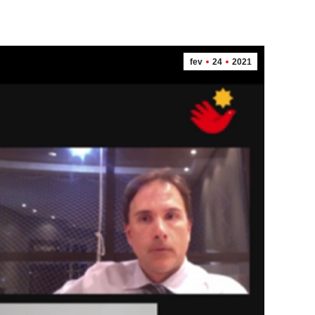
fev
24
2021