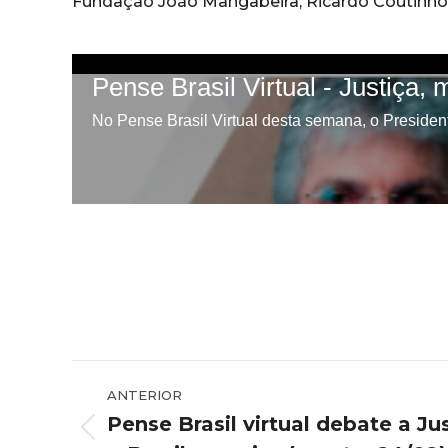
Fundação João Mangabeira, Ricardo Coutinho
Navegação
ANTERIOR
de
Pense Brasil virtual debate a Ju
Post