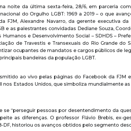
a noite da última sexta-feira, 28/6, em parceria c
ternacional do Orgulho LGBT: 1969 a 2019 – o que avan
da FJM, Alexandre Navarro, da gerente executiva da 
B e as palestrantes convidadas Dediane Souza, Coord
os Humanos e Desenvolvimento Social – SDHDS – Prefeit
ciação de Travestis e Transexuais do Rio Grande do Su
ntizar ocupantes de mandatos e cargos públicos de legi
 principais bandeiras da população LGBT.
nsmitido ao vivo pelas páginas do Facebook da FJM e
ll nos Estados Unidos, que simboliza mundialmente as 
 de se “perseguir pessoas por desentendimento da que
peite as diferenças. O professor Flávio Brebis, ex-g
-DF, historiou os avanços obtidos pelo segmento des