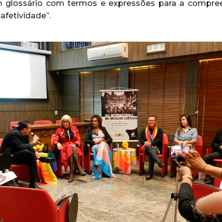
z um glossário com termos e expressões para a compre
afetividade”.