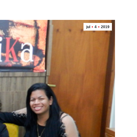
jul
4
2019