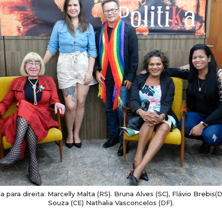
 para direita: Marcelly Malta (RS). Bruna Alves (SC), Flávio Brebis(
Souza (CE) Nathalia Vasconcelos (DF).