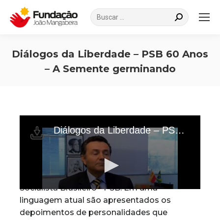
Search:
Diálogos da Liberdade – PSB 60 Anos
– A Semente germinando
Você está aqui:
Documentário em
comemoração aos 60 anos
da fundação do Partido
Socialista Brasileiro - PSB. Em uma
linguagem atual são apresentados os
depoimentos de personalidades que