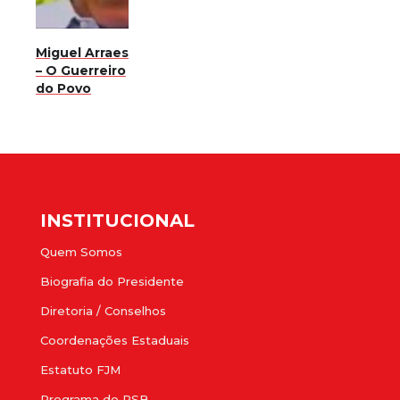
Miguel Arraes
– O Guerreiro
do Povo
INSTITUCIONAL
Quem Somos
Biografia do Presidente
Diretoria / Conselhos
Coordenações Estaduais
Estatuto FJM
Programa do PSB