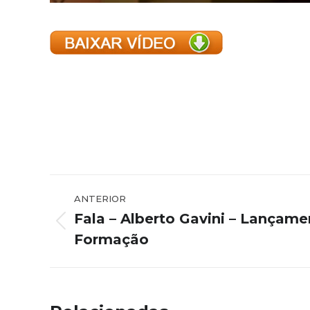
Navegação
ANTERIOR
de
Fala – Alberto Gavini – Lançam
Post
post:
Formação
anterior: