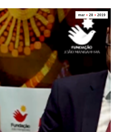
mar
28
2019