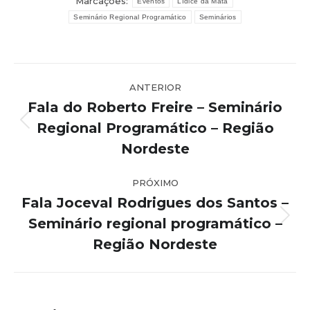
Marcações:
Eventos
Lídice da Mata
Seminário Regional Programático
Seminários
Navegação
ANTERIOR
de
Fala do Roberto Freire – Seminário
post:
Regional Programático – Região
Post
anterior:
Nordeste
PRÓXIMO
Fala Joceval Rodrigues dos Santos –
Seminário regional programático –
Próximo
post:
Região Nordeste