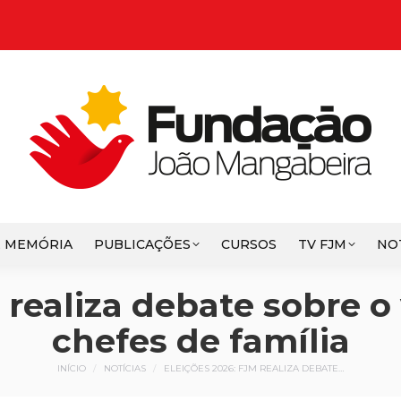
E MEMÓRIA
PUBLICAÇÕES
CURSOS
TV FJM
NO
 realiza debate sobre 
chefes de família
Você está aqui:
INÍCIO
NOTÍCIAS
ELEIÇÕES 2026: FJM REALIZA DEBATE…