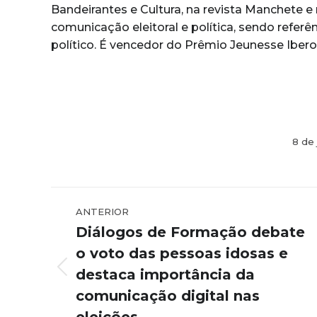
Bandeirantes e Cultura, na revista Manchete e
comunicação eleitoral e política, sendo referê
político. É vencedor do Prêmio Jeunesse Iber
8 de
Navegação
ANTERIOR
de
Diálogos de Formação debate
post:
o voto das pessoas idosas e
destaca importância da
Post
anterior:
comunicação digital nas