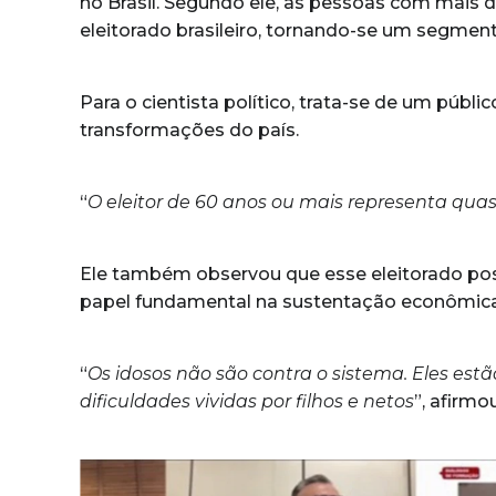
no Brasil. Segundo ele, as pessoas com mais 
eleitorado brasileiro, tornando-se um segment
Para o cientista político, trata-se de um públ
transformações do país.
“
O eleitor de 60 anos ou mais representa quase
Ele também observou que esse eleitorado poss
papel fundamental na sustentação econômica d
“
Os idosos não são contra o sistema. Eles es
dificuldades vividas por filhos e netos
”, afirmou