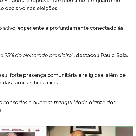
de 60 anos já representam cerca de um quarto do
o decisivo nas eleições.
ico ativo, experiente e profundamente conectado às
 25% do eleitorado brasileiro
”, destacou Paulo Baía.
ui forte presença comunitária e religiosa, além de
as famílias brasileiras.
tão cansados e querem tranquilidade diante das
.