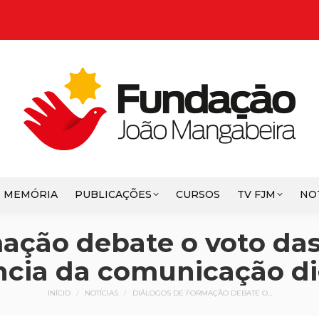
E MEMÓRIA
PUBLICAÇÕES
CURSOS
TV FJM
NO
ação debate o voto das
cia da comunicação dig
Você está aqui:
INÍCIO
NOTÍCIAS
DIÁLOGOS DE FORMAÇÃO DEBATE O…