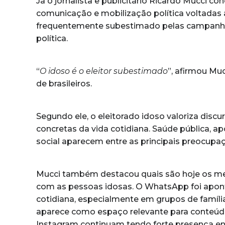
Já o jornalista e publicitário Ricardo Mucci c
comunicação e mobilização política voltadas 
frequentemente subestimado pelas campanhas 
política.
“
O idoso é o eleitor subestimado
”, afirmou Mu
de brasileiros.
Segundo ele, o eleitorado idoso valoriza disc
concretas da vida cotidiana. Saúde pública, 
social aparecem entre as principais preocupa
Mucci também destacou quais são hoje os me
com as pessoas idosas. O WhatsApp foi apon
cotidiana, especialmente em grupos de famíli
aparece como espaço relevante para conteúdo
Instagram continuam tendo forte presença en