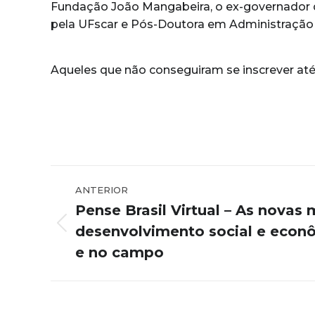
Fundação João Mangabeira, o ex-governador da
pela UFscar e Pós-Doutora em Administração d
Aqueles que não conseguiram se inscrever at
Navegação
ANTERIOR
de
Pense Brasil Virtual – As novas 
post:
desenvolvimento social e econ
Post
anterior:
e no campo