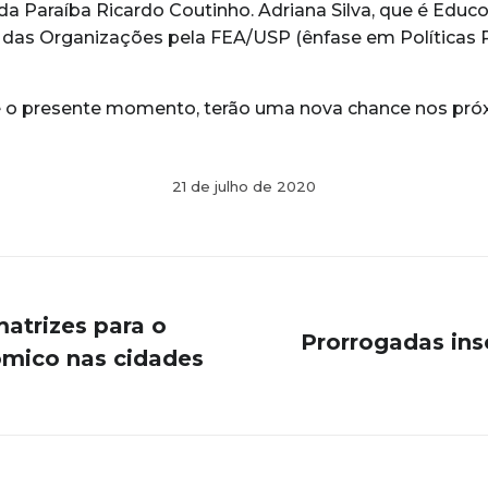
 Paraíba Ricardo Coutinho. Adriana Silva, que é Educ
as Organizações pela FEA/USP (ênfase em Políticas Púb
é o presente momento, terão uma nova chance nos próx
21 de julho de 2020
matrizes para o
Prorrogadas insc
ômico nas cidades
Próximo
post: