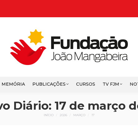
E MEMÓRIA
PUBLICAÇÕES
CURSOS
TV FJM
NO
o Diário:
17 de março d
Você está aqui:
INÍCIO
2026
MARÇO
17