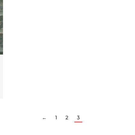
←
1
2
3