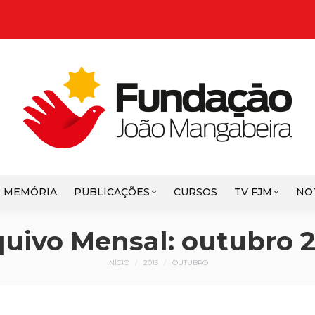
E MEMÓRIA
PUBLICAÇÕES
CURSOS
TV FJM
NO
quivo Mensal:
outubro 2
Você está aqui:
INÍCIO
2015
OUTUBRO