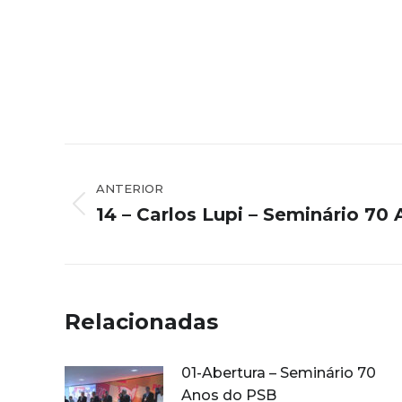
Navegação
de
ANTERIOR
14 – Carlos Lupi – Seminário 70
Post
post:
anterior:
Relacionadas
01-Abertura – Seminário 70
Anos do PSB