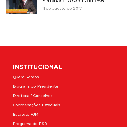
Seminário 70 Anos do PSB
11 de agosto de 2017
INSTITUCIONAL
Quem Somos
Biografia do Presidente
Diretoria / Conselhos
Coordenações Estaduais
Estatuto FJM
Programa do PSB