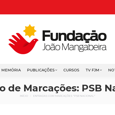
E MEMÓRIA
PUBLICAÇÕES
CURSOS
TV FJM
NO
o de Marcações:
PSB Na
Você está aqui:
INÍCIO
ENTRADAS COM MARCAÇÕES "PSB NACIONAL"