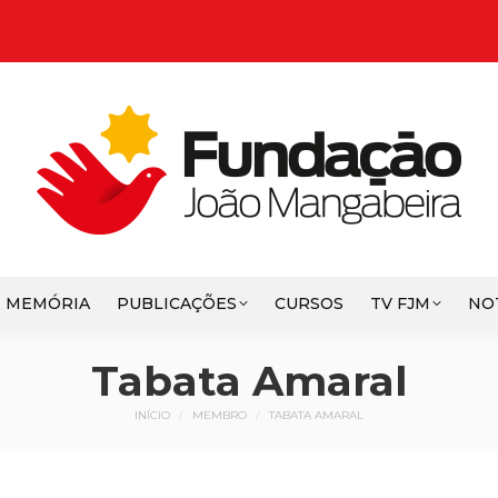
E MEMÓRIA
PUBLICAÇÕES
CURSOS
TV FJM
NO
Tabata Amaral
Você está aqui:
INÍCIO
MEMBRO
TABATA AMARAL