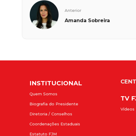
Anterior
Amanda Sobreira
CENT
INSTITUCIONAL
Quem Somos
TV 
Biografia do Presidente
Vídeos
Diretoria / Conselhos
Coordenações Estaduais
Estatuto FJM