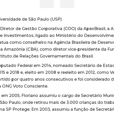
versidade de São Paulo (USP)
retor de Gestão Corporativa (COO) da ApexBrasil, a Ag
Investimentos, ligado ao Ministério do Desenvolvimen
tua como conselheiro na Agência Brasileira de Desenvo
da Amazônia (CBA), como diretor vice-presidente da F
stituto de Relações Governamentais do Brasil.
 Deputado Federal em 2014, nomeado Secretário de Est
015 e 2018 e, eleito em 2008 e reeleito em 2012, como 
artido por quatro anos consecutivos e foi considerado 
la ONG Voto Consciente.
, em 2005, Floriano assumiu o cargo de Secretário Munic
ão Paulo, onde retirou mais de 3.000 crianças do trabal
ma SP Protege. Em 2003, assumiu a função de Secretári