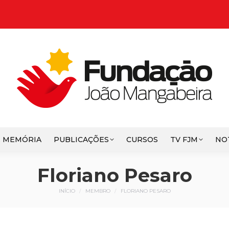
E MEMÓRIA
PUBLICAÇÕES
CURSOS
TV FJM
NO
Floriano Pesaro
Você está aqui:
INÍCIO
MEMBRO
FLORIANO PESARO