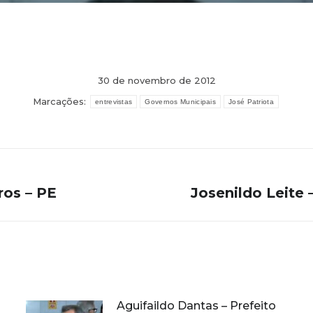
30 de novembro de 2012
Marcações:
entrevistas
Governos Municipais
José Patriota
ros – PE
Josenildo Leite
Próximo
post:
Aguifaildo Dantas – Prefeito