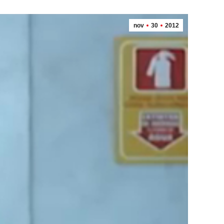
nov
30
2012