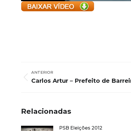
Navegação
ANTERIOR
de
Carlos Artur – Prefeito de Barrei
Post
post:
anterior:
Relacionadas
PSB Eleições 2012