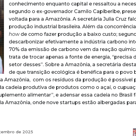
conhecimento enquanto capital e ressaltou a nece
segundo o ex-governador Camilo Capiberibe, prese
voltada para a Amazônia. A secretária Julia Cruz fa
produção industrial brasileira. Além da concorrênc
how
de como fazer produção a baixo custo; segundo
descarbonizar efetivamente a indústria carbono in
70% da emissão de carbono vem da reação química
trata de trocar apenas a fonte de energia, “precis
setor desses”. Sobre a Amazônia, a secretária dest
de que transição ecológica é benéfica para o povo br
na Amazônia, com os resíduos da produção é possível pr
a cadeia produtiva de produtos como o açaí, o cupuaçu
uplemento alimentar”, e adensar essa cadeia no Brasil
 Amazônia, onde nove startups estão albergadas para
tembro de 2025