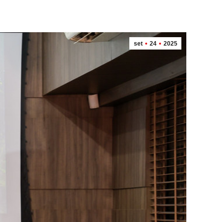
set
24
2025