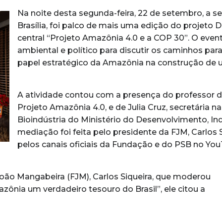
Na noite desta segunda-feira, 22 de setembro, a 
Brasília, foi palco de mais uma edição do projet
central “Projeto Amazônia 4.0 e a COP 30”. O eve
ambiental e político para discutir os caminhos pa
papel estratégico da Amazônia na construção de u
A atividade contou com a presença do professor do
Projeto Amazônia 4.0, e de Julia Cruz, secretária
Bioindústria do Ministério do Desenvolvimento, Ind
mediação foi feita pelo presidente da FJM, Carlos S
pelos canais oficiais da Fundação e do PSB no You
oão Mangabeira (FJM), Carlos Siqueira, que moderou
ônia um verdadeiro tesouro do Brasil”, ele citou a