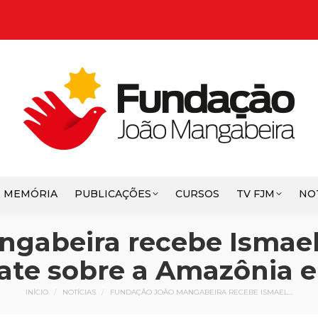
E MEMÓRIA
PUBLICAÇÕES
CURSOS
TV FJM
NO
gabeira recebe Ismael 
ate sobre a Amazônia e
Você está aqui:
INÍCIO
NOTÍCIAS
FUNDAÇÃO JOÃO MANGABEIRA RECEBE ISMAEL…