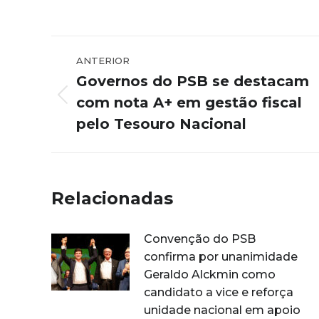
Navegação
ANTERIOR
de
Governos do PSB se destacam
post:
com nota A+ em gestão fiscal
Post
anterior:
pelo Tesouro Nacional
Relacionadas
Convenção do PSB
confirma por unanimidade
Geraldo Alckmin como
candidato a vice e reforça
unidade nacional em apoio