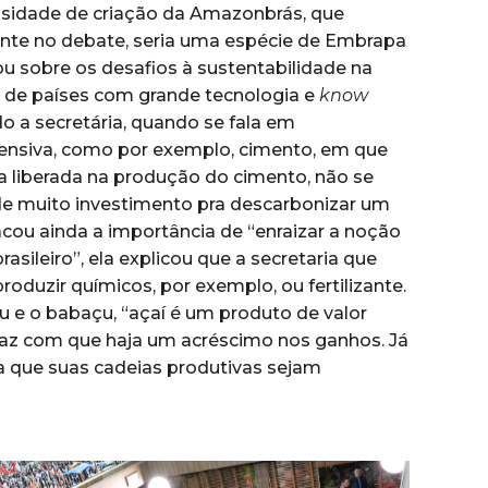
ssidade de criação da Amazonbrás, que
nte no debate, seria uma espécie de Embrapa
lou sobre os desafios à sustentabilidade na
ia de países com grande tecnologia e
know
 a secretária, quando se fala em
tensiva, como por exemplo, cimento, em que
 liberada na produção do cimento, não se
a de muito investimento pra descarbonizar um
acou ainda a importância de “enraizar a noção
asileiro”, ela explicou que a secretaria que
oduzir químicos, por exemplo, ou fertilizante.
 e o babaçu, “açaí é um produto de valor
 faz com que haja um acréscimo nos ganhos. Já
 que suas cadeias produtivas sejam