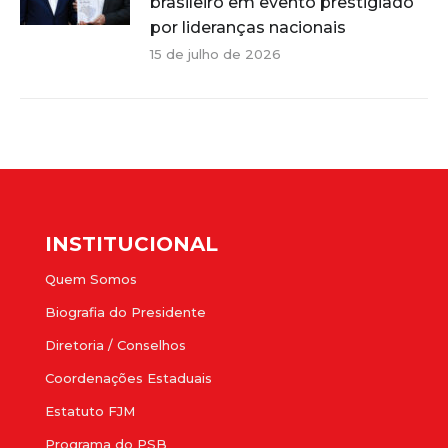
brasileiro em evento prestigiado
por lideranças nacionais
15 de julho de 2026
INSTITUCIONAL
Quem Somos
Biografia do Presidente
Diretoria / Conselhos
Coordenações Estaduais
Estatuto FJM
Programa do PSB