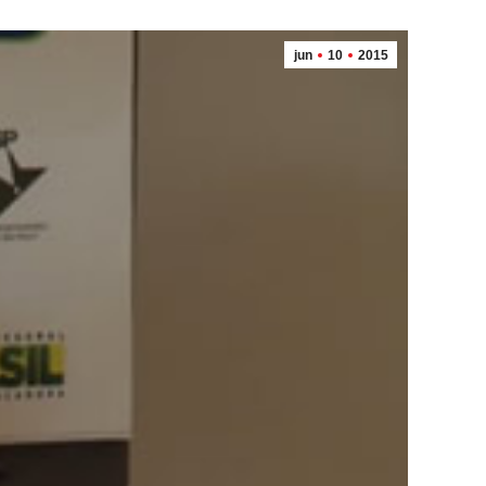
jun
10
2015