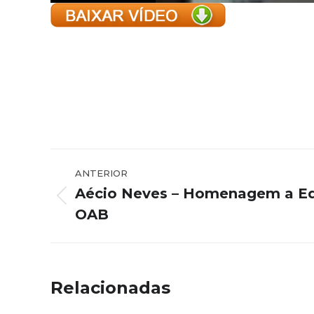
Navegação
ANTERIOR
de
Aécio Neves – Homenagem a E
Post
post:
OAB
anterior:
Relacionadas