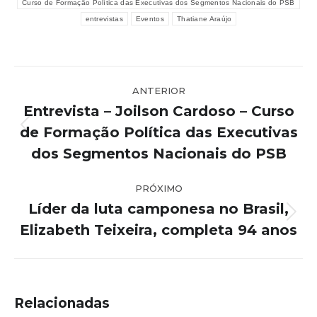
Curso de Formação Política das Executivas dos Segmentos Nacionais do PSB
entrevistas
Eventos
Thatiane Araújo
Navegação
ANTERIOR
de
Entrevista – Joilson Cardoso – Curso
post:
de Formação Política das Executivas
Post
anterior:
dos Segmentos Nacionais do PSB
PRÓXIMO
Líder da luta camponesa no Brasil,
Próximo
Elizabeth Teixeira, completa 94 anos
post:
Relacionadas