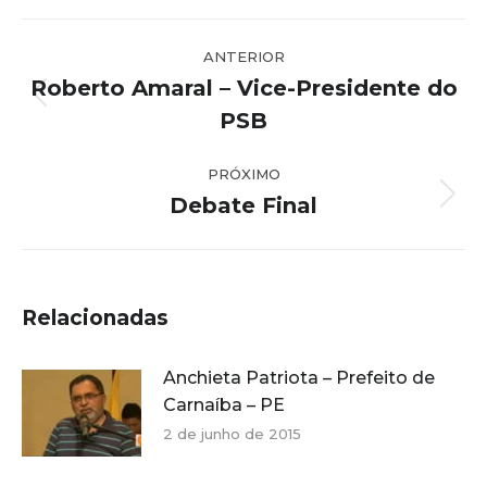
Navegação
ANTERIOR
de
Roberto Amaral – Vice-Presidente do
post:
Post
PSB
anterior:
PRÓXIMO
Debate Final
Próximo
post:
Relacionadas
Anchieta Patriota – Prefeito de
Carnaíba – PE
2 de junho de 2015