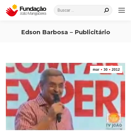
Search:
Edson Barbosa – Publicitário
Você está aqui:
mar
30
2012