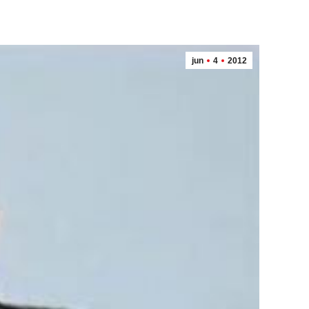
jun
4
2012