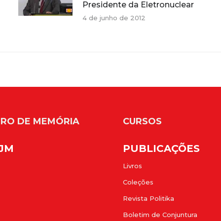
Presidente da Eletronuclear
4 de junho de 2012
RO DE MEMÓRIA
CURSOS
FJM
PUBLICAÇÕES
Livros
Coleções
Revista Politika
Boletim de Conjuntura