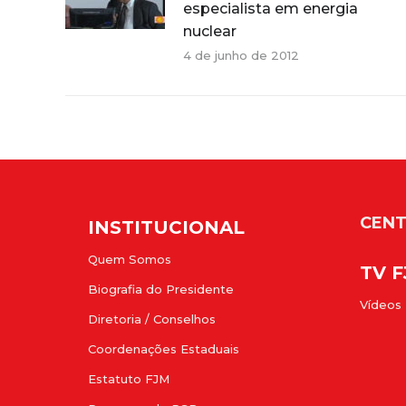
especialista em energia
nuclear
4 de junho de 2012
CENT
INSTITUCIONAL
Quem Somos
TV 
Biografia do Presidente
Vídeos
Diretoria / Conselhos
Coordenações Estaduais
Estatuto FJM