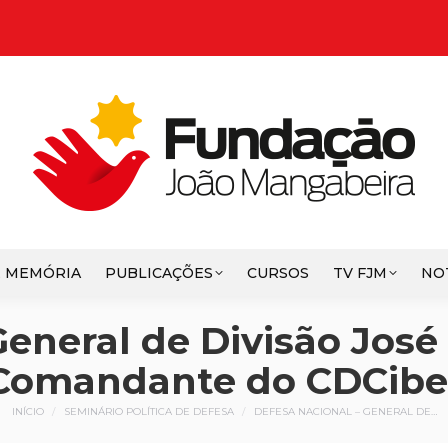
E MEMÓRIA
PUBLICAÇÕES
CURSOS
TV FJM
NO
eneral de Divisão José
Comandante do CDCibe
Você está aqui:
INÍCIO
SEMINÁRIO POLÍTICA DE DEFESA
DEFESA NACIONAL – GENERAL DE…