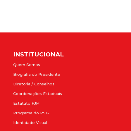
INSTITUCIONAL
Quem Somos
Biografia do Presidente
Diretoria / Conselhos
Coordenações Estaduais
Estatuto FJM
Programa do PSB
Identidade Visual