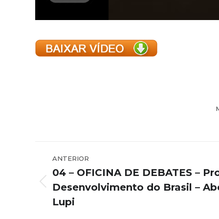
Navegação
ANTERIOR
de
04 – OFICINA DE DEBATES – Pro
post:
Desenvolvimento do Brasil – Abe
Post
anterior:
Lupi