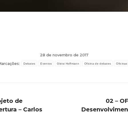
28 de novembro de 2017
Marcações:
Debates
Eventos
Gleisi Hoffmann
Oficina de debates
Oficinas
jeto de
02 – O
rtura – Carlos
Desenvolviment
Próximo
post: