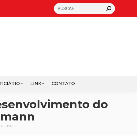
SEARCH:
TICIÁRIO
LINK
CONTATO
esenvolvimento do
ffmann
E DEBATES…